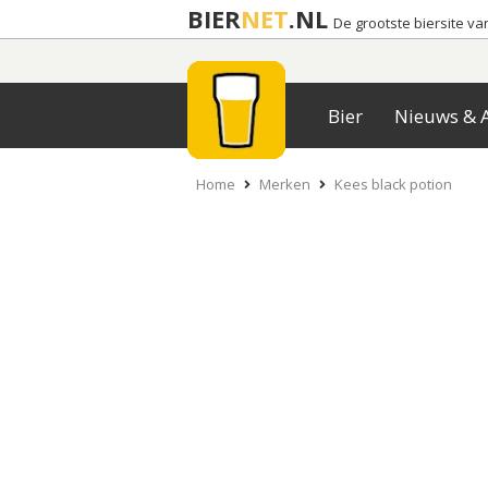
BIER
NET
.NL
De grootste biersite v
Bier
Nieuws & A
Home
Merken
Kees black potion