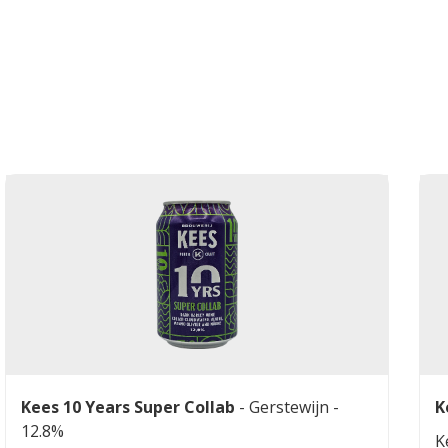
Kees 10 Years Super Collab
-
Gerstewijn
-
K
12.8%
K