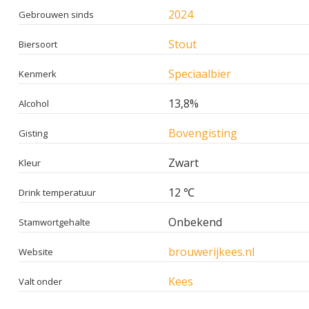
2024
Gebrouwen sinds
Stout
Biersoort
Speciaalbier
Kenmerk
13,8%
Alcohol
Bovengisting
Gisting
Zwart
Kleur
12 ℃
Drink temperatuur
Onbekend
Stamwortgehalte
brouwerijkees.nl
Website
Kees
Valt onder