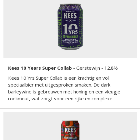
Kees 10 Years Super Collab
-
Gerstewijn
- 12.8%
Kees 10 Yrs Super Collab is een krachtig en vol
speciaalbier met uitgesproken smaken. De dark
barleywine is gebrouwen met honing en een vleugje
rookmout, wat zorgt voor een rijke en complexe
smaakbeleving. Tonen van karamel en honing domineren
het profiel, terwijl de subtiele rokerigheid een extra laag
toevoegt. Het bier is intens en verwarmend, met een
zachte zoetheid en een lange afdronk. De combinatie van
moutigheid en honing maakt het een bijzonder bier voor
liefhebbers van stevige en karaktervolle brouwsels.