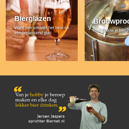
Bierglazen
Brouwpro
Want bier smaakt het best uit
Hoe brouw je bier?
een bijpassend glas