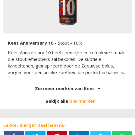
Kees Anniversary 10
-
Stout
- 10%
Kees Anniversary 10 heeft een rijke en complexe smaak
die stoutliefhebbers zal bekoren. De subtiele
kaneeltonen, geïnspireerd door de Zeeuwse bolus,
zorgen voor een unieke zoetheid die perfect in balans is
met de kruidige ondertonen. Dit speciaalbier biedt een
verwarmende ervaring met een volle body en een zachte
Zie meer merken van Kees
afdronk. Het is een bier dat zowel zoet als kruidig is, met
een harmonieus samenspel van smaken die het tot een
Bekijk alle
biermerken
ware traktatie maken.
Lekker biertje? Deel hem nu!