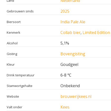
Nederland
Land
2025
Gebrouwen sinds
India Pale Ale
Biersoort
Collab bier
,
Limited Edition
Kenmerk
5,1%
Alcohol
Bovengisting
Gisting
Goudgeel
Kleur
6-8 ℃
Drink temperatuur
Onbekend
Stamwortgehalte
brouwerijkees.nl
Website
Kees
Valt onder