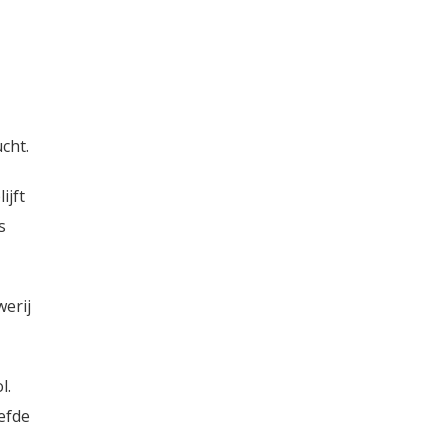
cht.
ijft
s
erij
l.
efde