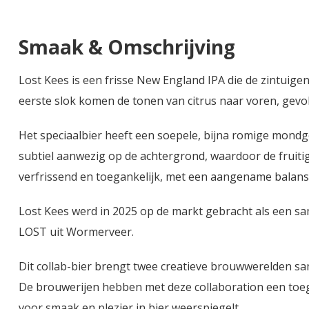
Smaak & Omschrijving
Lost Kees is een frisse New England IPA die de zintuigen
eerste slok komen de tonen van citrus naar voren, gevol
Het speciaalbier heeft een soepele, bijna romige mondgev
subtiel aanwezig op de achtergrond, waardoor de fruitig
verfrissend en toegankelijk, met een aangename balans 
Lost Kees werd in 2025 op de markt gebracht als een s
LOST uit Wormerveer.
Dit collab-bier brengt twee creatieve brouwwerelden sam
De brouwerijen hebben met deze collaboration een toegan
voor smaak en plezier in bier weerspiegelt.