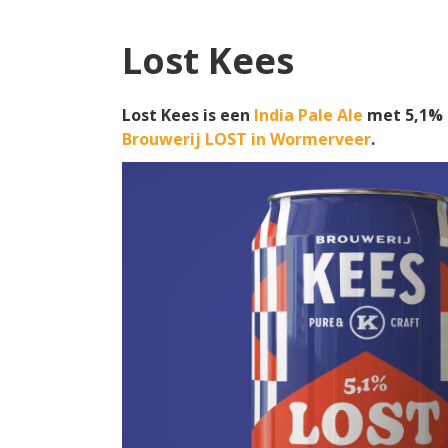
Lost Kees
Lost Kees is een
India Pale Ale
met 5,1% a
Brouwerij LOST in Wormerveer
.