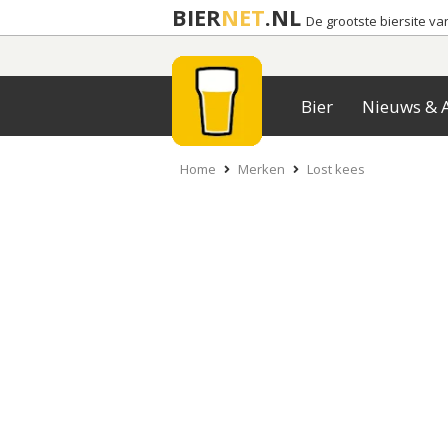
BIER
NET
.NL
De grootste biersite v
Bier
Nieuws & A
Home
Merken
Lost kees