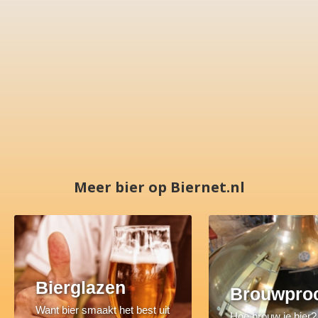
Meer bier op Biernet.nl
Bierglazen
Brouwpro
Want bier smaakt het best uit
Hoe brouw je bier?