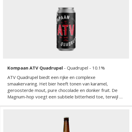
Kompaan ATV Quadrupel
-
Quadrupel
- 10.1%
ATV Quadrupel biedt een rijke en complexe
smaakervaring. Het bier heeft tonen van karamel,
geroosterde mout, pure chocolade en donker fruit. De
Magnum-hop voegt een subtiele bitterheid toe, terwijl de
Saaz-hop een kruidige toets biedt die de zoetheid van de
mouten perfect in balans brengt. Het mondgevoel is vol
en fluweelzacht, met een verwarmende afdronk.