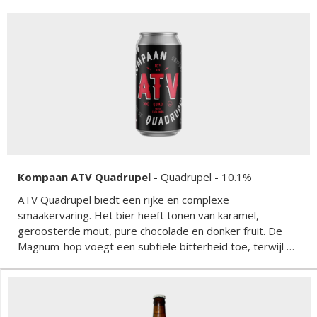
Kompaan ATV Quadrupel
-
Quadrupel
- 10.1%
ATV Quadrupel biedt een rijke en complexe
smaakervaring. Het bier heeft tonen van karamel,
geroosterde mout, pure chocolade en donker fruit. De
Magnum-hop voegt een subtiele bitterheid toe, terwijl de
Saaz-hop een kruidige toets biedt die de zoetheid van de
mouten perfect in balans brengt. Het mondgevoel is vol
en fluweelzacht, met een verwarmende afdronk.