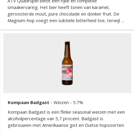
ATV Quadrupel biedt een rijke en complexe
smaakervaring. Het bier heeft tonen van karamel,
geroosterde mout, pure chocolade en donker fruit. De
Magnum-hop voegt een subtiele bitterheid toe, terwijl de
Saaz-hop een kruidige toets biedt die de zoetheid van de
mouten perfect in balans brengt. Het mondgevoel is vol
en fluweelzacht, met een verwarmende afdronk.
Kompaan Badgast
-
Weizen
- 5.7%
Kompaan Badgast is een flinke seasonal weizen met een
alcoholpercentage van 5,7 procent. Badgast is
gebrouwen met Amerikaanse gist en Duitse hopsoorten.