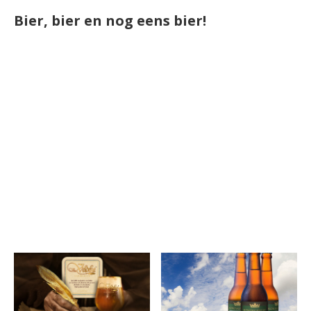
Bier, bier en nog eens bier!