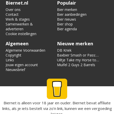
Verification code:
5351
Biernet.nl
Populair
Over ons
Bier merken
Contact
Bier aanbiedingen
Werk & stages
Bier nieuws
Samenwerken &
Bier shop
adverteren
Bier agenda
Cookie instellingen
Algemeen
Nieuwe merken
Algemene Voorwaarden
DB Kriek
Copyright
Baxbier Smash or Pass:
Links
Strata
Uiltje Take my Horse to
Jouw eigen account
the Hotel Room
Muifel 2 Guys 2 Barrels
Nieuwsbrief
Biernet is alleen voor 18 jaar en ouder. Biernet bevat affiliate
links, als je iets bestelt via zo’n link, kunnen we een vergoeding