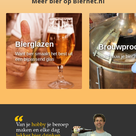
Meer bier op Biernet.nl
Bierglazen
Brouwpro
Want bier smaakt het best uit
Hoe brouw je bier?
een bijpassend glas