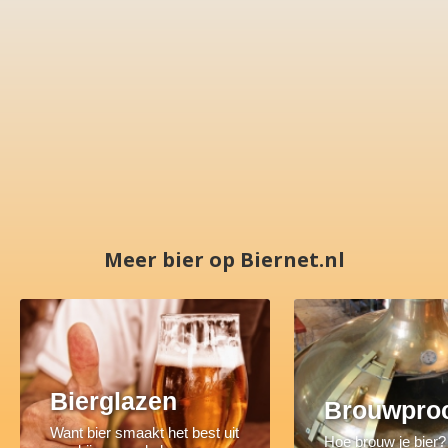
Meer bier op Biernet.nl
Bierglazen
Brouwpro
Want bier smaakt het best uit
Hoe brouw je bier?