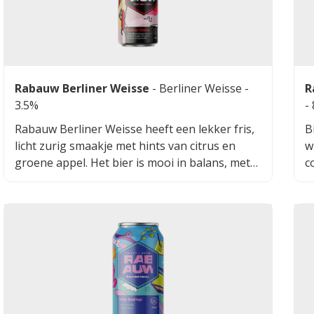
Rabauw Berliner Weisse
-
Berliner Weisse
-
R
3.5%
-
Rabauw Berliner Weisse heeft een lekker fris,
B
licht zurig smaakje met hints van citrus en
w
groene appel. Het bier is mooi in balans, met
c
een vleugje zoet dat de zurigheid goed
g
aanvult. De afdronk is droog en verfrissend.