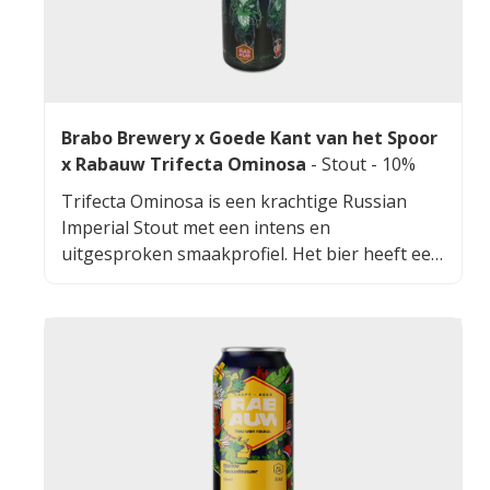
Brabo Brewery x Goede Kant van het Spoor
x Rabauw Trifecta Ominosa
-
Stout
- 10%
Trifecta Ominosa is een krachtige Russian
Imperial Stout met een intens en
uitgesproken smaakprofiel. Het bier heeft een
diepe, gebrande body met aroma’s van
donkere chocolade, koffie en geroosterde
mout. De volle smaak wordt ondersteund door
een licht zoetje en een warme alcoholtoets die
zorgt voor een lange, complexe afdronk. Dit
speciaalbier is rijk, zwaar en perfect voor
liefhebbers van stevige, donkere bieren met
karakter. De samenwerking tussen drie
brouwerijen zorgt voor een uitgebalanceerd,