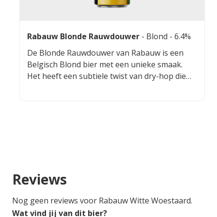
robuust eindresultaat.
Rabauw Blonde Rauwdouwer
-
Blond
- 6.4%
De Blonde Rauwdouwer van Rabauw is een
Belgisch Blond bier met een unieke smaak.
Het heeft een subtiele twist van dry-hop die
een extra dimensie toevoegt aan de
traditionele smaak van Belgisch Blond bier.
Reviews
Nog geen reviews voor Rabauw Witte Woestaard.
Wat vind jij van dit bier?