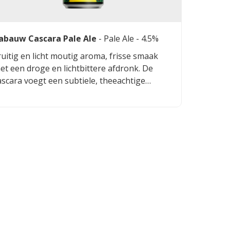
abauw Cascara Pale Ale
-
Pale Ale
- 4.5%
ruitig en licht moutig aroma, frisse smaak
et een droge en lichtbittere afdronk. De
ascara voegt een subtiele, theeachtige
oetheid toe die het bier onderscheidt van een
eguliere pale ale.