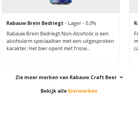
Rabauw Brein Bedriegt
-
Lager
- 0.3%
R
Rabauw Brein Bedriegt Non-Alcoholic is een
F
alcoholarm speciaalbier met een uitgesproken
m
karakter. Het bier opent met frisse
c
citrustonen die direct een levendige indruk
z
geven. De stevige moutbasis zorgt voor een
r
volmondig gevoel zonder zwaar te worden,
Zie meer merken van Rabauw Craft Beer
waardoor het bier verrassend rijk blijft voor
een alcoholarme variant. Een lichte hoppige
Bekijk alle
biermerken
bitterheid bouwt subtiel op richting de
afdronk en geeft het geheel een dorstlessend
en droog karakter. De balans tussen citrus,
mout en hop maakt dit bier toegankelijk maar
toch uitgesproken, ideaal voor momenten
waarop je bewust kiest voor alcoholvrij
genieten zonder concessies te doen aan