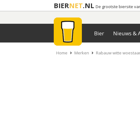
BIER
NET
.NL
De grootste biersite v
Bier
Nieuws & A
Home
Merken
Rabauw witte woestaa