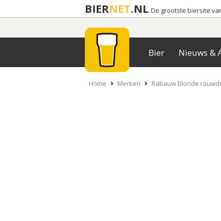
BIER
NET
.NL
De grootste biersite v
Bier
Nieuws & A
Home
Merken
Rabauw blonde rauwd