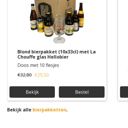
Blond bierpakket (10x33cl) met La
Chouffe glas Hellobier
Doos met 10 flesjes
€32,80
€29,50
Bekijk
Bestel
Bekijk alle
bierpakketten
.