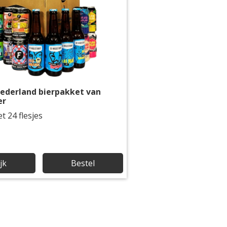
ederland bierpakket van
er
 24 flesjes
jk
Bestel