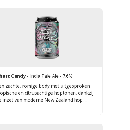
hest Candy
-
India Pale Ale
- 7.6%
en zachte, romige body met uitgesproken
ropische en citrusachtige hoptonen, dankzij
e inzet van moderne New Zealand hop.
ndanks het stevige alcoholpercentage blijft
et bier verrassend toegankelijk en gevaarlijk
oordrinkbaar, met een fluweelzacht
ondgevoel en volop sappige hopkarakter.