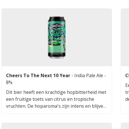
Cheers To The Next 10 Year
-
India Pale Ale
-
C
8%
E
Dit bier heeft een krachtige hopbitterheid met
t
een fruitige toets van citrus en tropische
d
vruchten. De hoparoma's zijn intens en blijven
O
lang in de mond hangen.
h
d
m