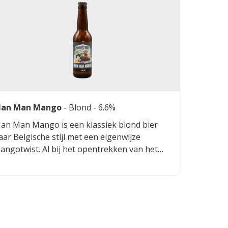
an Man Mango
-
Blond
- 6.6%
an Man Mango is een klassiek blond bier
aar Belgische stijl met een eigenwijze
angotwist. Al bij het opentrekken van het
erste flesje komt het aroma van mango je
egemoet. Een fris en dorstlessend bier van
,6%.