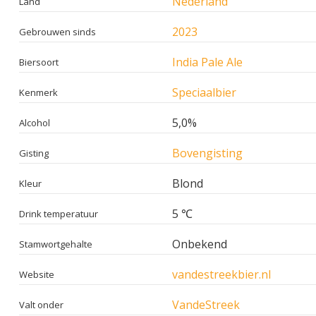
Nederland
Land
2023
Gebrouwen sinds
India Pale Ale
Biersoort
Speciaalbier
Kenmerk
5,0%
Alcohol
Bovengisting
Gisting
Blond
Kleur
5 ℃
Drink temperatuur
Onbekend
Stamwortgehalte
vandestreekbier.nl
Website
VandeStreek
Valt onder