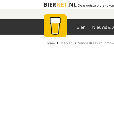
BIER
NET
.NL
De grootste biersite v
Bier
Nieuws & A
Home
Merken
Vandestreek countdo