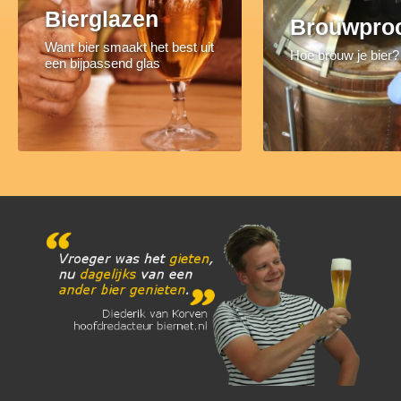
Bierglazen
Brouwpro
Want bier smaakt het best uit
Hoe brouw je bier?
een bijpassend glas