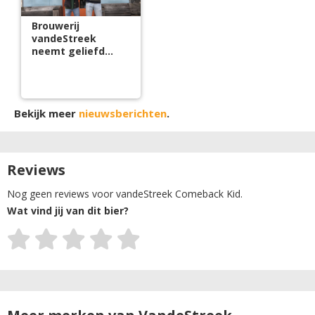
Brouwerij
vandeStreek
neemt geliefd
buurtcafé over en
lanceert
crowdfunding
Bekijk meer
nieuwsberichten
.
Reviews
Nog geen reviews voor vandeStreek Comeback Kid.
Wat vind jij van dit bier?