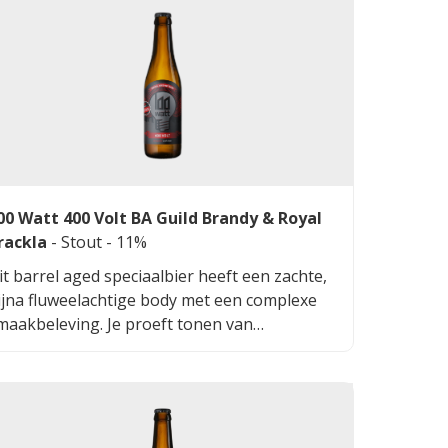
00 Watt 400 Volt BA Guild Brandy & Royal
rackla
-
Stout
- 11%
it barrel aged speciaalbier heeft een zachte,
ijna fluweelachtige body met een complexe
maakbeleving. Je proeft tonen van
elkchocolade, rijpe kersen, vanille en een
ubtiele hint van kokos. De blend van Guild
randy en Royal Brackla whisky vaten zorgt
oor een diepe, warme en gelaagde smaak die
ang blijft hangen. De bitterheid is mooi in