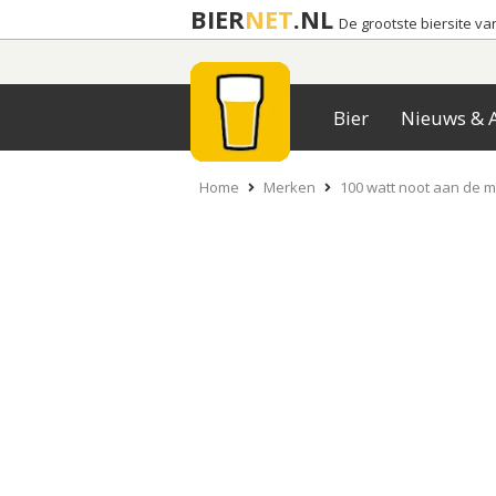
BIER
NET
.NL
De grootste biersite v
Bier
Nieuws & A
Home
Merken
100 watt noot aan de 