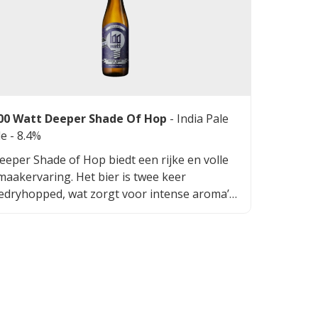
alans met de zoetere elementen, waardoor
et bier krachtig maar toegankelijk blijft. Elke
lok onthult nieuwe nuances en maakt dit bier
ot een ware smaaksensatie.
00 Watt Deeper Shade Of Hop
-
India Pale
le
- 8.4%
eeper Shade of Hop biedt een rijke en volle
maakervaring. Het bier is twee keer
edryhopped, wat zorgt voor intense aroma’s
an tropisch fruit zoals perzik en banaan, met
en hint van rood fruit. De moutige basis
eeft het bier een romige textuur, terwijl de
opsoorten Nectaron en HBC630 zorgen voor
en complexe en verfrissende bitterheid.