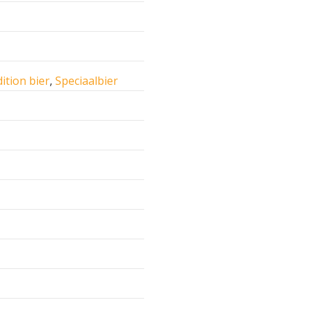
ition bier
,
Speciaalbier