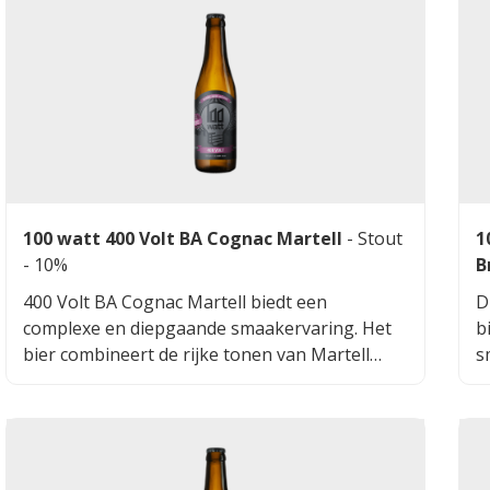
100 watt 400 Volt BA Cognac Martell
-
Stout
1
- 10%
B
400 Volt BA Cognac Martell biedt een
D
complexe en diepgaande smaakervaring. Het
b
bier combineert de rijke tonen van Martell
s
Cognac met een subtiele hint van vanille-
m
extract. De smaak is vol en aromatisch, met
s
een uitgebalanceerde bitterheid en een zachte
B
afdronk. Dit speciaalbier is perfect voor
v
liefhebbers van barrel aged bieren die op zoek
l