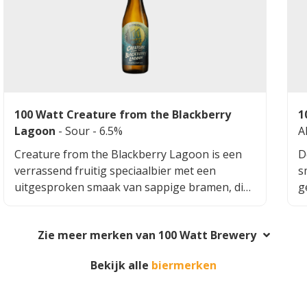
zijn naar een unieke en verfijnde
b
smaakbeleving.
h
s
t
100 Watt Creature from the Blackberry
1
Lagoon
-
Sour
- 6.5%
A
Creature from the Blackberry Lagoon is een
D
verrassend fruitig speciaalbier met een
s
uitgesproken smaak van sappige bramen, die
g
zorgen voor een zoet en licht zuur karakter.
v
De toevoeging van kamille geeft het bier een
e
Zie meer merken van 100 Watt Brewery
zachte, florale ondertoon die mooi in balans is
g
met de fruitigheid. De bitterheid is subtiel
h
Bekijk alle
biermerken
aanwezig en ondersteunt het geheel zonder
e
te overheersen. Dit bier biedt een unieke
smaakervaring die zowel verfrissend als