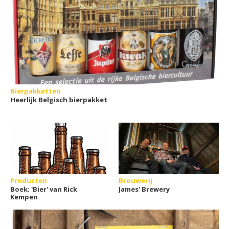
Bierpakketten
Heerlijk Belgisch bierpakket
Producten
Brouwerij
Boek: 'Bier' van Rick
James' Brewery
Kempen