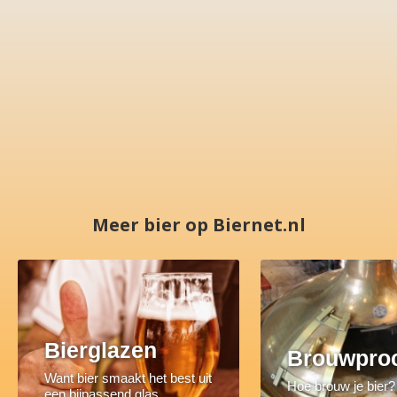
Meer bier op Biernet.nl
Bierglazen
Brouwpro
Want bier smaakt het best uit
Hoe brouw je bier?
een bijpassend glas