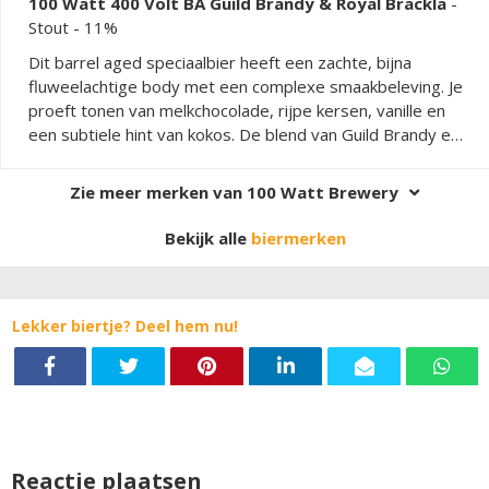
100 Watt 400 Volt BA Guild Brandy & Royal Brackla
-
Stout
- 11%
Dit barrel aged speciaalbier heeft een zachte, bijna
fluweelachtige body met een complexe smaakbeleving. Je
proeft tonen van melkchocolade, rijpe kersen, vanille en
een subtiele hint van kokos. De blend van Guild Brandy en
Royal Brackla whisky vaten zorgt voor een diepe, warme
en gelaagde smaak die lang blijft hangen. De bitterheid is
Zie meer merken van 100 Watt Brewery
mooi in balans met de zoetere elementen, waardoor het
bier krachtig maar toegankelijk blijft. Elke slok onthult
Bekijk alle
biermerken
nieuwe nuances en maakt dit bier tot een ware
smaaksensatie.
Lekker biertje? Deel hem nu!
Reactie plaatsen