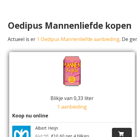
Oedipus Mannenliefde kopen
Actueel is er
1 Oedipus Mannenliefde aanbieding
. De ge
Blikje van 0,33 liter
1 aanbieding
Koop nu online
Albert Heijn
€11,16
€10,60
per 4 blikjes