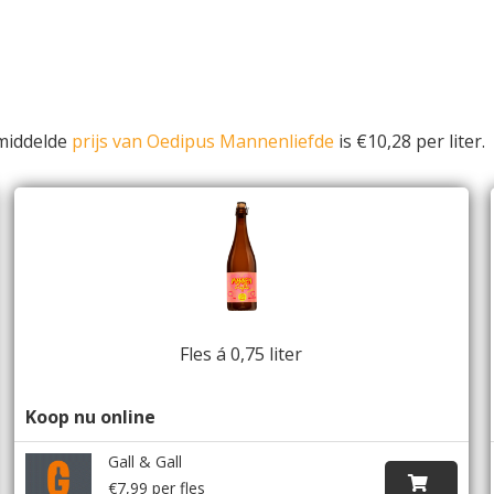
middelde
prijs van Oedipus Mannenliefde
is €10,28 per liter.
Fles á 0,75 liter
Koop nu online
Gall & Gall
€7,99 per fles