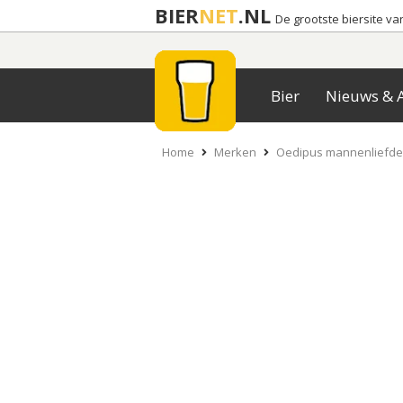
BIER
NET
.NL
De grootste biersite v
Bier
Nieuws & A
Home
Merken
Oedipus mannenliefde