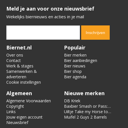
​​​​​​​Meld je aan voor onze nieuwsbrief
Wekelijks biernieuws en acties in je mail
Verification code:
3005
Biernet.nl
Populair
Over ons
Bier merken
Contact
Bier aanbiedingen
Werk & stages
Bier nieuws
Samenwerken &
Bier shop
adverteren
Bier agenda
Cookie instellingen
Algemeen
Nieuwe merken
Algemene Voorwaarden
DB Kriek
Copyright
Baxbier Smash or Pass:
Links
Strata
Uiltje Take my Horse to
Jouw eigen account
the Hotel Room
Muifel 2 Guys 2 Barrels
Nieuwsbrief