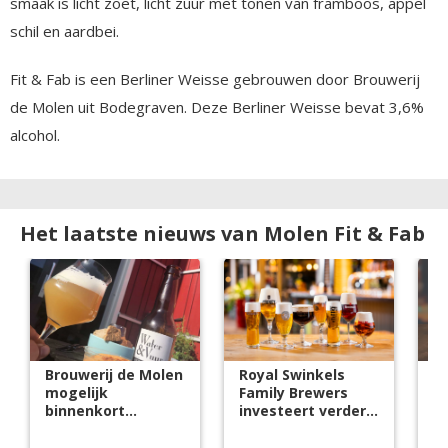
smaak is licht zoet, licht zuur met tonen van framboos, appel
schil en aardbei.
Fit & Fab is een Berliner Weisse gebrouwen door Brouwerij
de Molen uit Bodegraven. Deze Berliner Weisse bevat 3,6%
alcohol.
Het laatste nieuws van Molen Fit & Fab
Brouwerij de Molen
Royal Swinkels
S
mogelijk
Family Brewers
Br
binnenkort
investeert verder
h
gesloten
in groei
ci