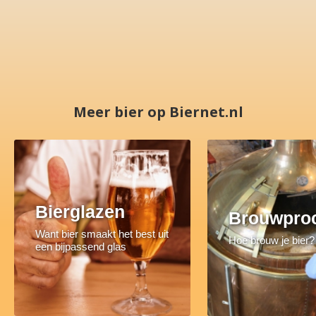
Meer bier op Biernet.nl
Bierglazen
Brouwpro
Want bier smaakt het best uit
Hoe brouw je bier?
een bijpassend glas