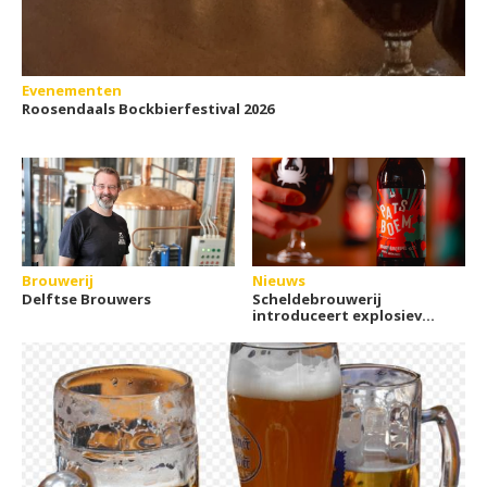
Evenementen
Roosendaals Bockbierfestival 2026
Brouwerij
Nieuws
Delftse Brouwers
Scheldebrouwerij
introduceert explosieve
stook- en brouwfusies