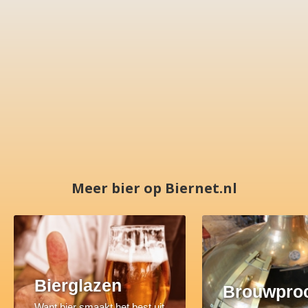
Meer bier op Biernet.nl
Bierglazen
Brouwpro
Want bier smaakt het best uit