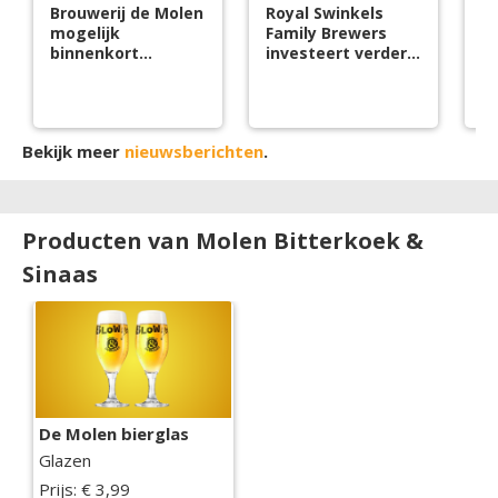
Brouwerij de Molen
Royal Swinkels
S
mogelijk
Family Brewers
Br
binnenkort
investeert verder
h
gesloten
in groei
ci
Bekijk meer
nieuwsberichten
.
Producten van Molen Bitterkoek &
Sinaas
De Molen bierglas
Glazen
Prijs: € 3,99