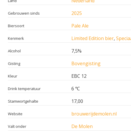
Nederland
Land
2025
Gebrouwen sinds
Pale Ale
Biersoort
Limited Edition bier
,
Specia
Kenmerk
7,5%
Alcohol
Bovengisting
Gisting
EBC 12
Kleur
6 ℃
Drink temperatuur
17,00
Stamwortgehalte
brouwerijdemolen.nl
Website
De Molen
Valt onder