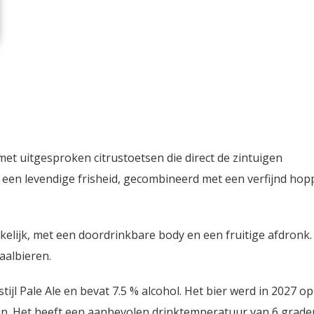
met uitgesproken citrustoetsen die direct de zintuigen
or een levendige frisheid, gecombineerd met een verfijnd hop
elijk, met een doordrinkbare body en een fruitige afdronk.
aalbieren.
tijl Pale Ale en bevat 7.5 % alcohol. Het bier werd in 2027 op
n. Het heeft een aanbevolen drinktemperatuur van 6 grade