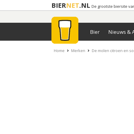
BIER
NET
.NL
De grootste biersite v
Bier
Nieuws & A
Home
Merken
De molen citroen en so