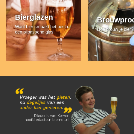
Bierglazen
Brouwpro
Want bier smaakt het best uit
Hoe brouw je bier?
een bijpassend glas