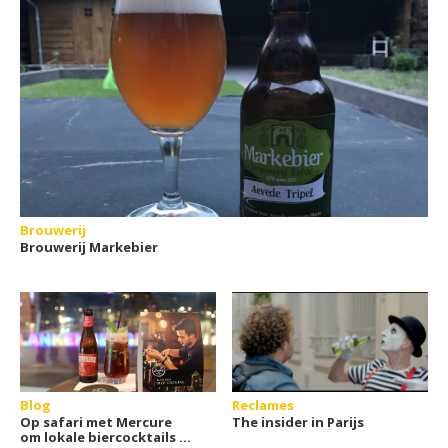
Brouwerij
Brouwerij Markebier
Blog
Reclames
Op safari met Mercure
The insider in Parijs
om lokale biercocktails te