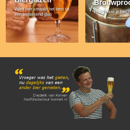
Brouwpro
Want bier smaakt het best uit
Hoe brouw je bier?
een bijpassend glas