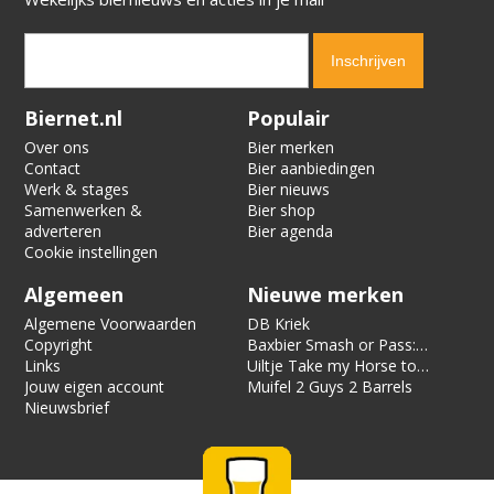
Verification code:
3247
Biernet.nl
Populair
Over ons
Bier merken
Contact
Bier aanbiedingen
Werk & stages
Bier nieuws
Samenwerken &
Bier shop
adverteren
Bier agenda
Cookie instellingen
Algemeen
Nieuwe merken
Algemene Voorwaarden
DB Kriek
Copyright
Baxbier Smash or Pass:
Links
Strata
Uiltje Take my Horse to
Jouw eigen account
the Hotel Room
Muifel 2 Guys 2 Barrels
Nieuwsbrief