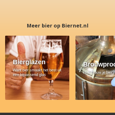
Meer bier op Biernet.nl
Bierglazen
Brouwpro
Want bier smaakt het best uit
Hoe brouw je bier?
een bijpassend glas