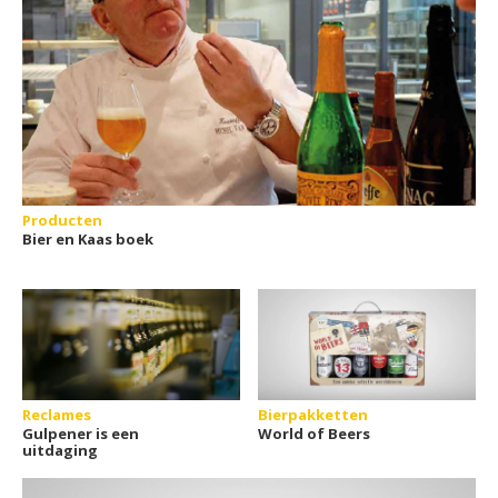
Producten
Bier en Kaas boek
Reclames
Bierpakketten
Gulpener is een
World of Beers
uitdaging