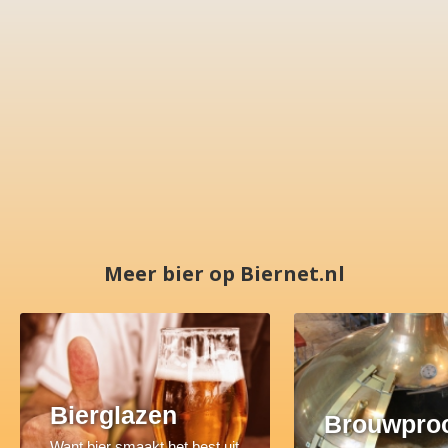
Meer bier op Biernet.nl
Bierglazen
Brouwpro
Want bier smaakt het best uit