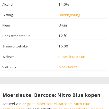
14,0%
Alcohol
Bovengisting
Gisting
Bruin
Kleur
12 ℃
Drink temperatuur
16,00
Stamwortgehalte
moersleutel.com
Website
Moersleutel
Valt onder
Moersleutel Barcode: Nitro Blue kopen
Actueel zijn er
geen Moersleutel Barcode: Nitro Blue
aanbiedingen
. De gemiddelde
prijs van Moersleutel Barcode: