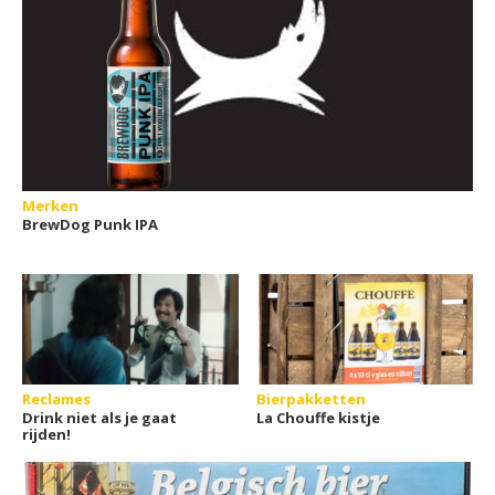
Merken
BrewDog Punk IPA
Reclames
Bierpakketten
Drink niet als je gaat
La Chouffe kistje
rijden!