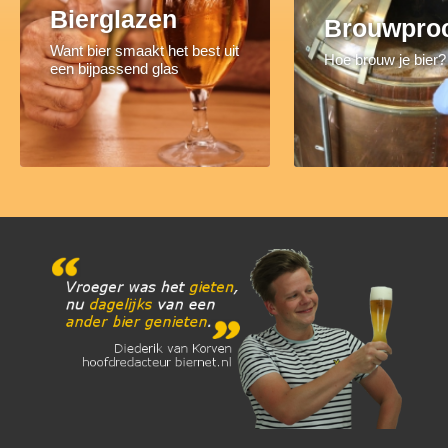
Bierglazen
Brouwpro
Want bier smaakt het best uit
Hoe brouw je bier?
een bijpassend glas