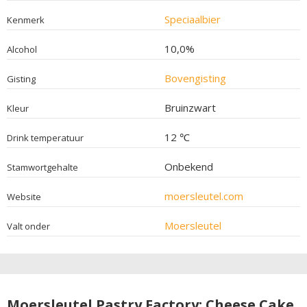
Speciaalbier
Kenmerk
10,0%
Alcohol
Bovengisting
Gisting
Bruinzwart
Kleur
12 ℃
Drink temperatuur
Onbekend
Stamwortgehalte
moersleutel.com
Website
Moersleutel
Valt onder
Moersleutel Pastry Factory: Cheese Cake