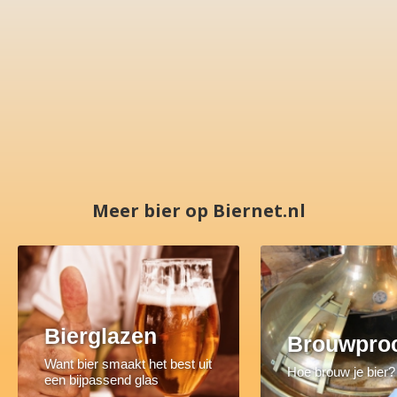
Meer bier op Biernet.nl
Bierglazen
Brouwpro
Want bier smaakt het best uit
Hoe brouw je bier?
een bijpassend glas