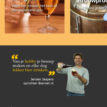
Brouwpro
Want bier smaakt het best uit
Hoe brouw je bier?
een bijpassend glas