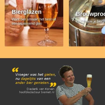
Bierglazen
Brouwpro
Want bier smaakt het best uit
Hoe brouw je bier?
een bijpassend glas