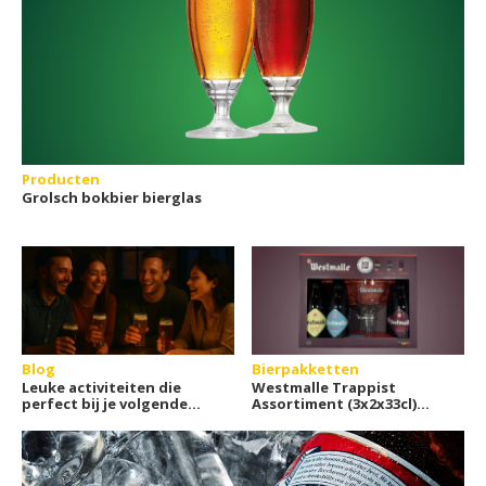
Producten
Grolsch bokbier bierglas
Blog
Bierpakketten
Leuke activiteiten die
Westmalle Trappist
perfect bij je volgende
Assortiment (3x2x33cl)
bieravond passen!
bierpakket