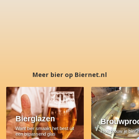
Meer bier op Biernet.nl
Bierglazen
Brouwpro
Want bier smaakt het best uit
Hoe brouw je bier?
een bijpassend glas