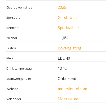
2025
Gebrouwen sinds
Gerstewijn
Biersoort
Speciaalbier
Kenmerk
11,0%
Alcohol
Bovengisting
Gisting
EBC 40
Kleur
12 ℃
Drink temperatuur
Onbekend
Stamwortgehalte
moersleutel.com
Website
Moersleutel
Valt onder