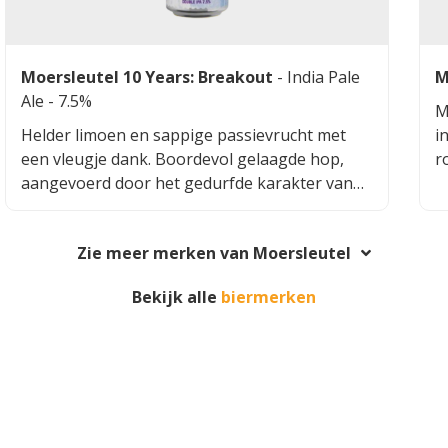
Moersleutel 10 Years: Breakout
-
India Pale
M
Ale
- 7.5%
M
Helder limoen en sappige passievrucht met
i
een vleugje dank. Boordevol gelaagde hop,
r
aangevoerd door het gedurfde karakter van
v
Riwaka. Van de eerste neus tot de laatste slok
e
proef je friszure citrus, tropisch fruit en een
g
Zie meer merken van Moersleutel
hint dieselkarakter. Citra, Mosaic en Nelson
I
Sauvin zorgen voor grapefruitnoten, mango
e
Bekijk alle
biermerken
en witte druif. Zacht mondgevoel, schone
z
afdronk en maximale hopexpressie.
p
a
e