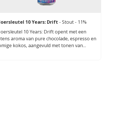
oersleutel 10 Years: Drift
-
Stout
- 11%
oersleutel 10 Years: Drift opent met een
ntens aroma van pure chocolade, espresso en
omige kokos, aangevuld met tonen van
anille. De smaak is vol en dessertachtig, met
en duidelijk candybar-karakter waarin
eroosterde mout, Boliviaanse cacao,
taliaanse koffieroast en kokos naadloos in
lkaar overlopen. Het mondgevoel is rijk en
acht, gedragen door een stevige body die
ast bij een Imperial Stout van 11%. De
fdronk is lang en verwarmend, waarbij vanille
n kokos het langst aanwezig blijven.