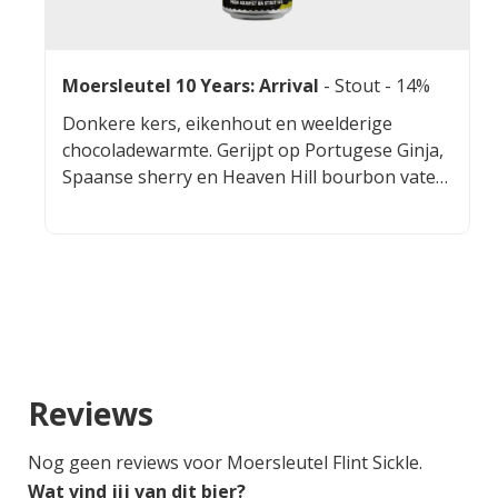
Moersleutel 10 Years: Arrival
-
Stout
- 14%
Donkere kers, eikenhout en weelderige
chocoladewarmte. Gerijpt op Portugese Ginja,
Spaanse sherry en Heaven Hill bourbon vaten,
met tonen van hout, vruchtenlikeur en zachte
warmte. Siroperige amarena kersen verdiepen
het smaakprofiel met rijke zoetheid.
Cacaonibs, vanille en tonkaboon voegen een
verslavend donkere chocolade, zachte specerij
en amandelige ronding toe aan het
mondgevoel.
Reviews
Nog geen reviews voor Moersleutel Flint Sickle.
Wat vind jij van dit bier?