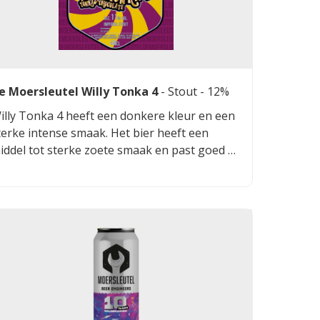
e Moersleutel Willy Tonka 4
-
Stout
- 12%
illy Tonka 4 heeft een donkere kleur en een
terke intense smaak. Het bier heeft een
iddel tot sterke zoete smaak en past goed bij
et eten van vlees, mosselen en rijke desserts.