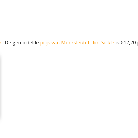
en
. De gemiddelde
prijs van Moersleutel Flint Sickle
is €17,70 p