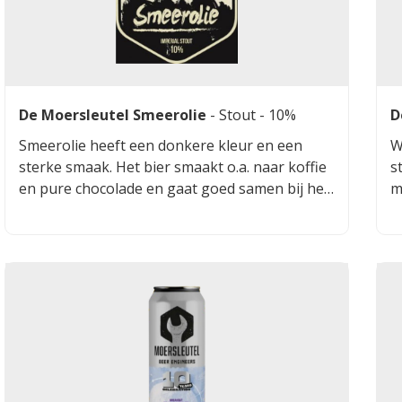
De Moersleutel Smeerolie
-
Stout
- 10%
D
Smeerolie heeft een donkere kleur en een
W
sterke smaak. Het bier smaakt o.a. naar koffie
s
en pure chocolade en gaat goed samen bij het
m
eten van pittig eten, ganzenvlees en
h
brownies.