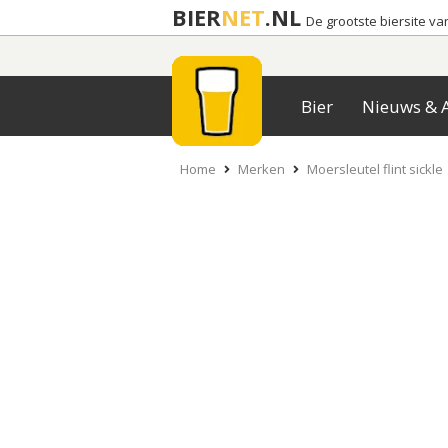
BIER
NET
.NL
De grootste biersite v
Bier
Nieuws & A
Home
Merken
Moersleutel flint sickle