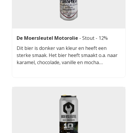
De Moersleutel Motorolie
-
Stout
- 12%
Dit bier is donker van kleur en heeft een
sterke smaak. Het bier heeft smaakt o.a. naar
karamel, chocolade, vanille en mocha.
Motorolie smaakt goed bij voedsel als
geroosterd vlees, kaas en zoete desserts.