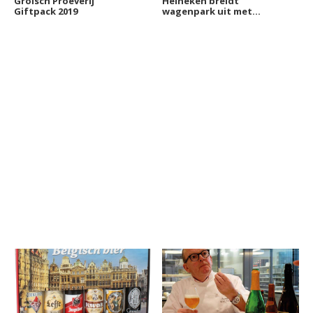
Grolsch Proeverij
Heineken breidt
Giftpack 2019
wagenpark uit met
nieuwe elektrische
tankbiertrucks