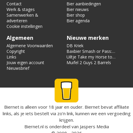
Contact
Bier aanbiedingen
Werk & stages
Bier nieuws
Samenwerken &
Bier shop
adverteren
Bier agenda
Cookie instellingen
Algemeen
Nieuwe merken
Algemene Voorwaarden
DB Kriek
Copyright
Baxbier Smash or Pass:
Links
Strata
Uiltje Take my Horse to
Jouw eigen account
the Hotel Room
Muifel 2 Guys 2 Barrels
Nieuwsbrief
Biernet is alleen voor 18 jaar en ouder. Biernet bevat affiliate
links, als je iets bestelt via zo’n link, kunnen we een vergoeding
krijgen.
Biernet.nl
is onderdeel van
Jaspers Media
© 2008 - 2026