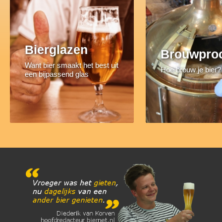
Bierglazen
Brouwpro
Want bier smaakt het best uit
Hoe brouw je bier?
een bijpassend glas