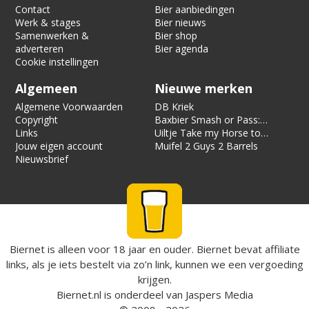
Contact
Bier aanbiedingen
Werk & stages
Bier nieuws
Samenwerken &
Bier shop
adverteren
Bier agenda
Cookie instellingen
Algemeen
Nieuwe merken
Algemene Voorwaarden
DB Kriek
Copyright
Baxbier Smash or Pass:
Links
Strata
Uiltje Take my Horse to
Jouw eigen account
the Hotel Room
Muifel 2 Guys 2 Barrels
Nieuwsbrief
Biernet is alleen voor 18 jaar en ouder. Biernet bevat affiliate
links, als je iets bestelt via zo’n link, kunnen we een vergoeding
krijgen.
Biernet.nl
is onderdeel van
Jaspers Media