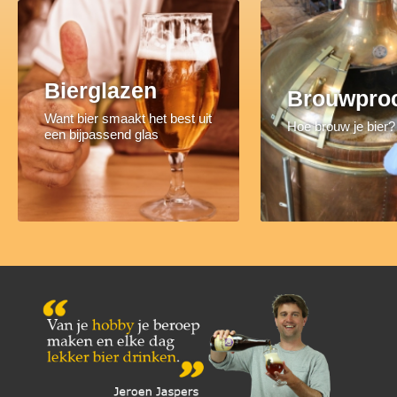
Bierglazen
Brouwpro
Want bier smaakt het best uit
Hoe brouw je bier?
een bijpassend glas