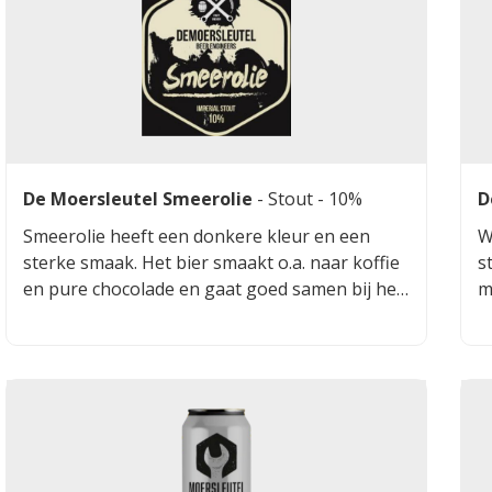
De Moersleutel Smeerolie
-
Stout
- 10%
D
Smeerolie heeft een donkere kleur en een
W
sterke smaak. Het bier smaakt o.a. naar koffie
s
en pure chocolade en gaat goed samen bij het
m
eten van pittig eten, ganzenvlees en
h
brownies.