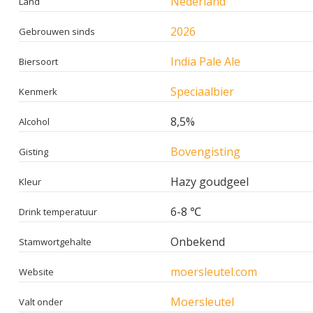
Nederland
Land
2026
Gebrouwen sinds
India Pale Ale
Biersoort
Speciaalbier
Kenmerk
8,5%
Alcohol
Bovengisting
Gisting
Hazy goudgeel
Kleur
6-8 ℃
Drink temperatuur
Onbekend
Stamwortgehalte
moersleutel.com
Website
Moersleutel
Valt onder