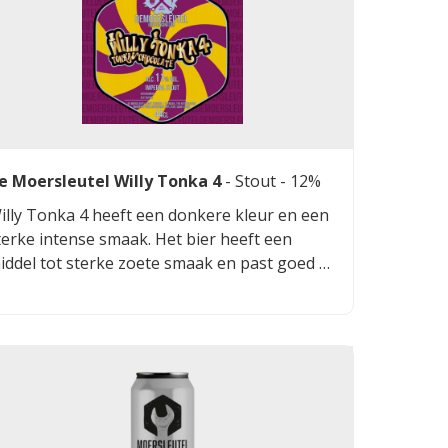
e Moersleutel Willy Tonka 4
-
Stout
- 12%
illy Tonka 4 heeft een donkere kleur en een
terke intense smaak. Het bier heeft een
iddel tot sterke zoete smaak en past goed bij
et eten van vlees, mosselen en rijke desserts.