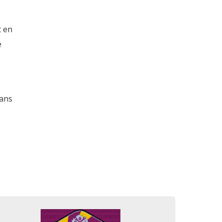
t en
e
lans