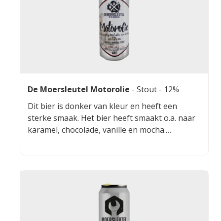
De Moersleutel Motorolie
-
Stout
- 12%
Dit bier is donker van kleur en heeft een
sterke smaak. Het bier heeft smaakt o.a. naar
karamel, chocolade, vanille en mocha.
Motorolie smaakt goed bij voedsel als
geroosterd vlees, kaas en zoete desserts.