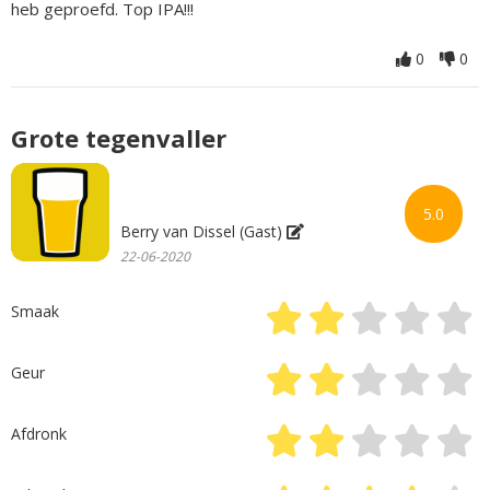
heb geproefd. Top IPA!!!
0
0
Grote tegenvaller
5.0
Berry van Dissel (Gast)
22-06-2020
Smaak
Geur
Afdronk