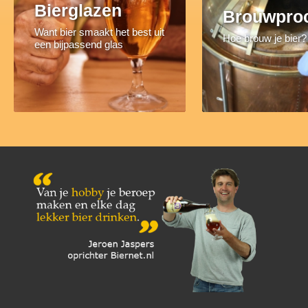
Bierglazen
Brouwpro
Want bier smaakt het best uit
Hoe brouw je bier?
een bijpassend glas