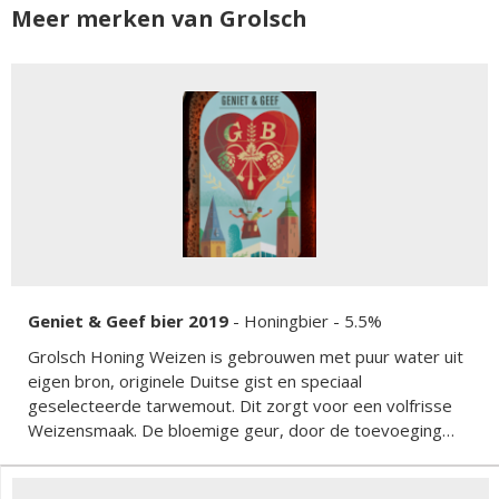
Meer merken van Grolsch
Geniet & Geef bier 2019
-
Honingbier
- 5.5%
Grolsch Honing Weizen is gebrouwen met puur water uit
eigen bron, originele Duitse gist en speciaal
geselecteerde tarwemout. Dit zorgt voor een volfrisse
Weizensmaak. De bloemige geur, door de toevoeging
van honing, geeft een bijzonder samenspel met het
aroma van sinaasappel en rozemarijn. De zacht zoete