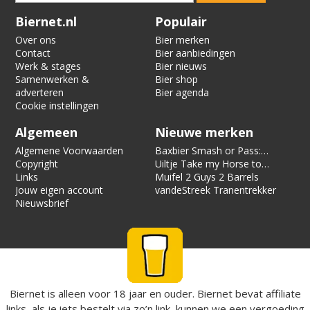
Verification code:
9672
Biernet.nl
Populair
Over ons
Bier merken
Contact
Bier aanbiedingen
Werk & stages
Bier nieuws
Samenwerken &
Bier shop
adverteren
Bier agenda
Cookie instellingen
Algemeen
Nieuwe merken
Algemene Voorwaarden
Baxbier Smash or Pass:
Copyright
Strata
Uiltje Take my Horse to
Links
the Hotel Room
Muifel 2 Guys 2 Barrels
Jouw eigen account
vandeStreek Tranentrekker
Nieuwsbrief
Biernet is alleen voor 18 jaar en ouder. Biernet bevat affiliate
links, als je iets bestelt via zo’n link, kunnen we een vergoeding