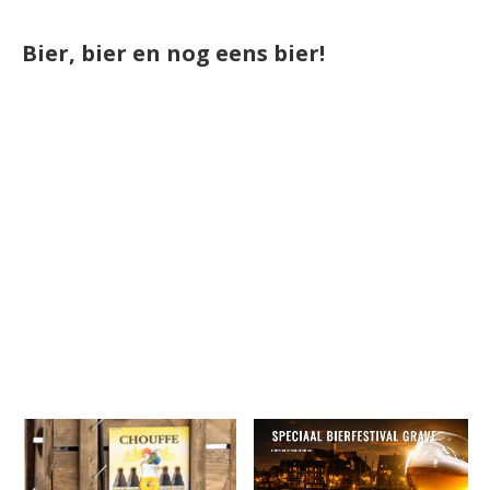
Bier, bier en nog eens bier!