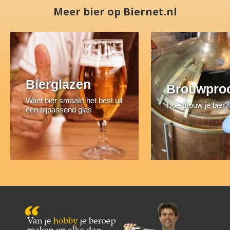
Meer bier op Biernet.nl
Bierglazen
Brouwpro
Want bier smaakt het best uit
Hoe brouw je bier?
een bijpassend glas