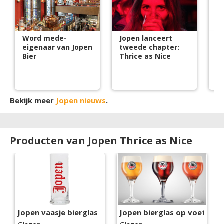
Word mede-
Jopen lanceert
J
eigenaar van Jopen
tweede chapter:
s
Bier
Thrice as Nice
cr
m
Bekijk meer
Jopen nieuws
.
Producten van Jopen Thrice as Nice
Jopen vaasje bierglas
Jopen bierglas op voet