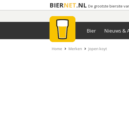
BIER
NET
.NL
De grootste biersite v
Bier
Nieuws & A
Home
Merken
Jopen koyt