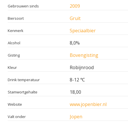
2009
Gebrouwen sinds
Gruit
Biersoort
Speciaalbier
Kenmerk
8,0%
Alcohol
Bovengisting
Gisting
Robijnrood
Kleur
8-12 ℃
Drink temperatuur
18,00
Stamwortgehalte
www.jopenbier.nl
Website
Jopen
Valt onder