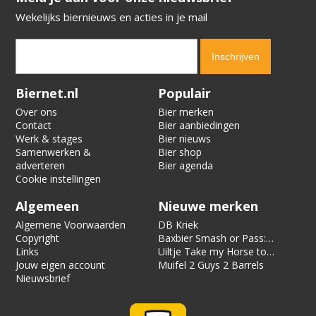
Wekelijks biernieuws en acties in je mail
Verification code:
3552
Biernet.nl
Populair
Over ons
Bier merken
Contact
Bier aanbiedingen
Werk & stages
Bier nieuws
Samenwerken &
Bier shop
adverteren
Bier agenda
Cookie instellingen
Algemeen
Nieuwe merken
Algemene Voorwaarden
DB Kriek
Copyright
Baxbier Smash or Pass:
Links
Strata
Uiltje Take my Horse to
Jouw eigen account
the Hotel Room
Muifel 2 Guys 2 Barrels
Nieuwsbrief