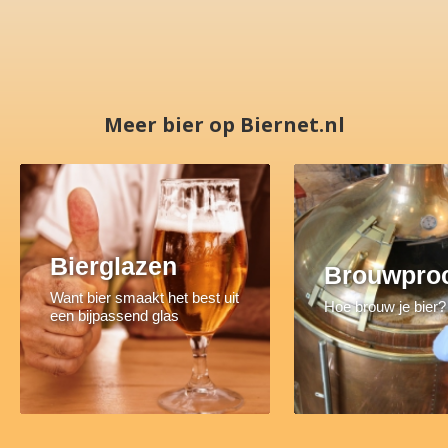
Meer bier op Biernet.nl
Bierglazen
Brouwpro
Want bier smaakt het best uit
Hoe brouw je bier?
een bijpassend glas