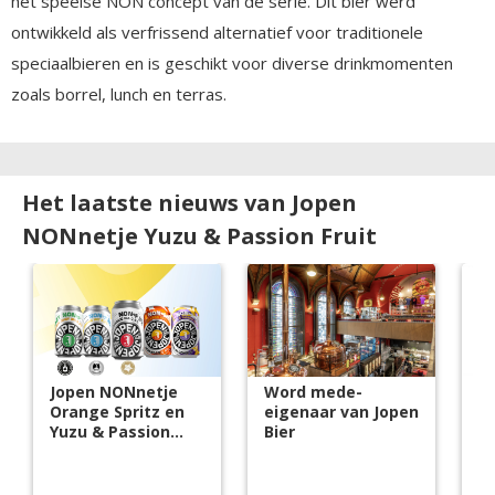
het speelse NON concept van de serie. Dit bier werd
ontwikkeld als verfrissend alternatief voor traditionele
speciaalbieren en is geschikt voor diverse drinkmomenten
zoals borrel, lunch en terras.
Het laatste nieuws van Jopen
NONnetje Yuzu & Passion Fruit
Jopen NONnetje
Word mede-
J
Orange Spritz en
eigenaar van Jopen
s
Yuzu & Passion
Bier
cr
Fruit lancering
m