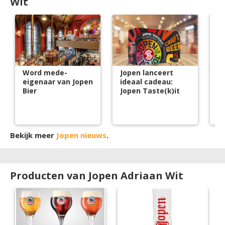
Wit
Word mede-
Jopen lanceert
J
eigenaar van Jopen
ideaal cadeau:
s
Bier
Jopen Taste(k)it
cr
m
Bekijk meer
Jopen nieuws
.
Producten van Jopen Adriaan Wit