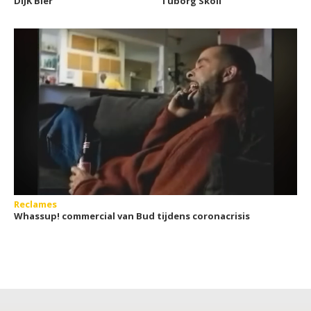
DÎJK Bier
Tuborg Skoll
Reclames
Whassup! commercial van Bud tijdens coronacrisis