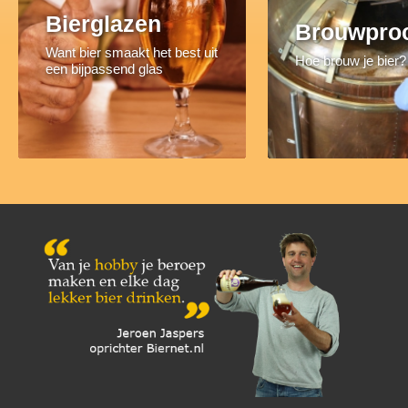
Bierglazen
Brouwpro
Want bier smaakt het best uit
Hoe brouw je bier?
een bijpassend glas