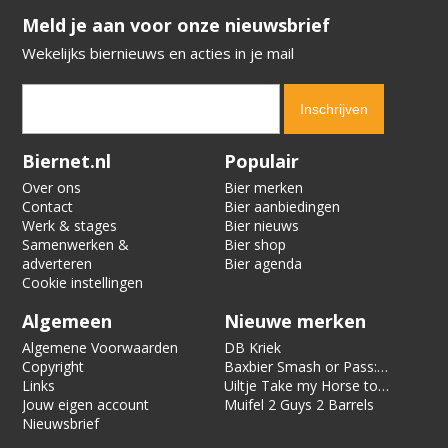
​​​​​​​Meld je aan voor onze nieuwsbrief
Wekelijks biernieuws en acties in je mail
Verification code:
1807
Biernet.nl
Populair
Over ons
Bier merken
Contact
Bier aanbiedingen
Werk & stages
Bier nieuws
Samenwerken &
Bier shop
adverteren
Bier agenda
Cookie instellingen
Algemeen
Nieuwe merken
Algemene Voorwaarden
DB Kriek
Copyright
Baxbier Smash or Pass:
Links
Strata
Uiltje Take my Horse to
Jouw eigen account
the Hotel Room
Muifel 2 Guys 2 Barrels
Nieuwsbrief