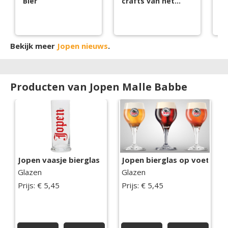
Bier
crafts van het
t
moment
w
g
Bekijk meer
Jopen nieuws
.
Producten van Jopen Malle Babbe
Jopen vaasje bierglas
Jopen bierglas op voet
Glazen
Glazen
Prijs: € 5,45
Prijs: € 5,45