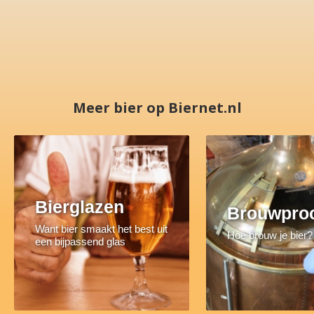
Meer bier op Biernet.nl
Bierglazen
Brouwpro
Want bier smaakt het best uit
Hoe brouw je bier?
een bijpassend glas