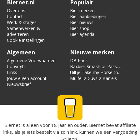
Biernet.nl
Populair
Over ons
Bier merken
Contact
Bier aanbiedingen
Werk & stages
Bier nieuws
Samenwerken &
Bier shop
adverteren
Bier agenda
Cookie instellingen
Algemeen
Nieuwe merken
Algemene Voorwaarden
DB Kriek
Copyright
Baxbier Smash or Pass:
Links
Strata
Uiltje Take my Horse to
Jouw eigen account
the Hotel Room
Muifel 2 Guys 2 Barrels
Nieuwsbrief
Biernet is alleen voor 18 jaar en ouder. Biernet bevat affiliate
links, als je iets bestelt via zo’n link, kunnen we een vergoeding
krijgen.