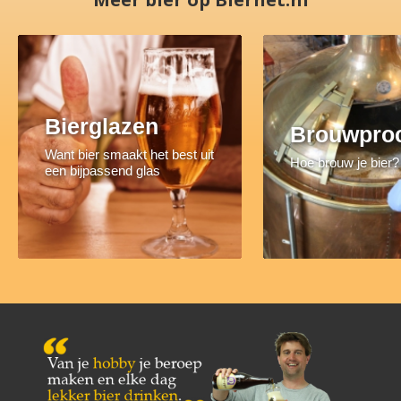
Bierglazen
Brouwpro
Want bier smaakt het best uit
Hoe brouw je bier?
een bijpassend glas