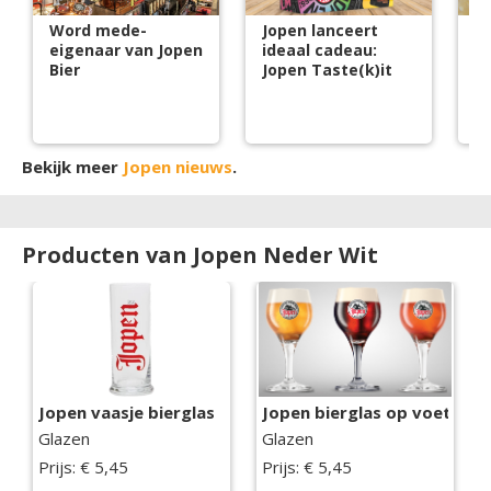
Word mede-
Jopen lanceert
Jo
eigenaar van Jopen
ideaal cadeau:
m
Bier
Jopen Taste(k)it
B
C
Bekijk meer
Jopen nieuws
.
Producten van Jopen Neder Wit
Jopen vaasje bierglas
Jopen bierglas op voet
Glazen
Glazen
Prijs: € 5,45
Prijs: € 5,45