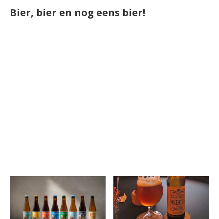
Bier, bier en nog eens bier!