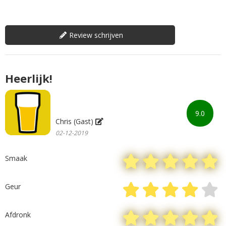
Review schrijven
Heerlijk!
9.0
Chris (Gast)
02-12-2019
Smaak
Geur
Afdronk