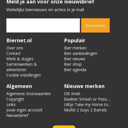
​​​​​​​Meld je aan voor onze nieuwsbrief
Wekelijks biernieuws en acties in je mail
Verification code:
5522
Biernet.nl
Populair
Over ons
Bier merken
Contact
Bier aanbiedingen
Werk & stages
Bier nieuws
Samenwerken &
Bier shop
adverteren
Bier agenda
Cookie instellingen
Algemeen
Nieuwe merken
Algemene Voorwaarden
DB Kriek
Copyright
Baxbier Smash or Pass:
Links
Strata
Uiltje Take my Horse to
Jouw eigen account
the Hotel Room
Muifel 2 Guys 2 Barrels
Nieuwsbrief