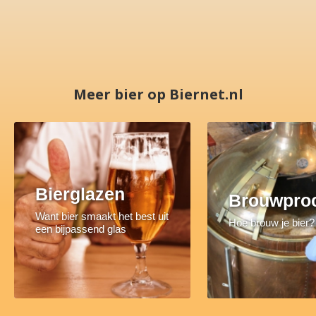
Meer bier op Biernet.nl
Bierglazen
Brouwpro
Want bier smaakt het best uit
Hoe brouw je bier?
een bijpassend glas