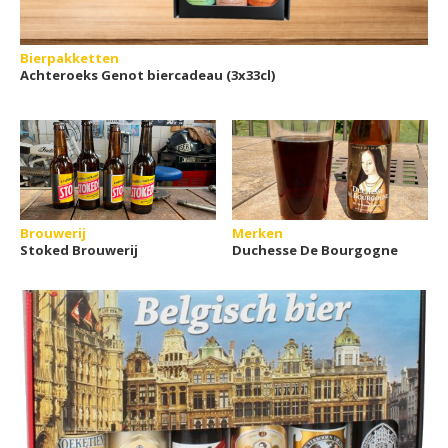
Bierpakketten
Achteroeks Genot biercadeau (3x33cl)
Brouwerij
Merken
Stoked Brouwerij
Duchesse De Bourgogne