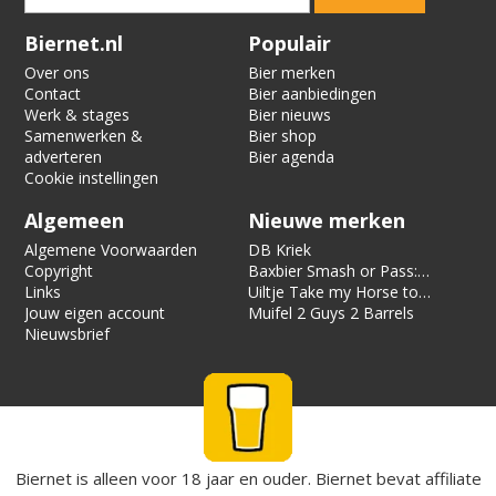
Verification code:
1788
Biernet.nl
Populair
Over ons
Bier merken
Contact
Bier aanbiedingen
Werk & stages
Bier nieuws
Samenwerken &
Bier shop
adverteren
Bier agenda
Cookie instellingen
Algemeen
Nieuwe merken
Algemene Voorwaarden
DB Kriek
Copyright
Baxbier Smash or Pass:
Links
Strata
Uiltje Take my Horse to
Jouw eigen account
the Hotel Room
Muifel 2 Guys 2 Barrels
Nieuwsbrief
Biernet is alleen voor 18 jaar en ouder. Biernet bevat affiliate