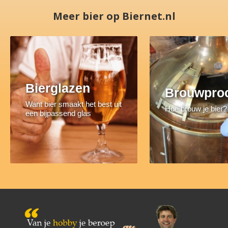
Meer bier op Biernet.nl
Bierglazen
Brouwpro
Want bier smaakt het best uit
Hoe brouw je bier?
een bijpassend glas