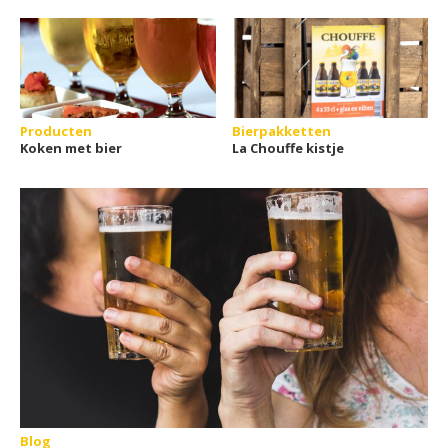
Producten
Bierpakketten
Koken met bier
La Chouffe kistje
Blog