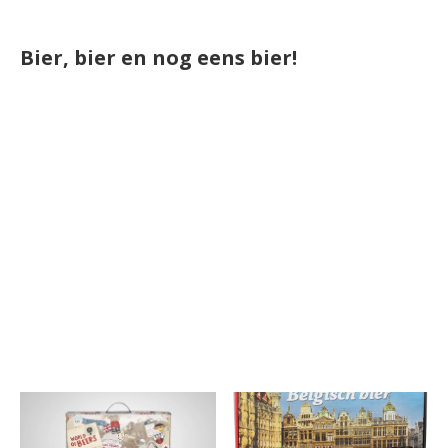
Bier, bier en nog eens bier!