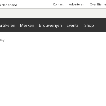
Contact
Adverteren
Over Bierne
an Nederland
rtikelen
Merken
Brouwerijen
Events
Shop
lley