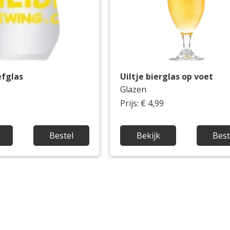
efglas
Uiltje bierglas op voet
Glazen
5
Prijs: € 4,99
Bestel
Bekijk
Best