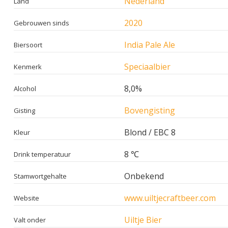
Nederland
Land
2020
Gebrouwen sinds
India Pale Ale
Biersoort
Speciaalbier
Kenmerk
8,0%
Alcohol
Bovengisting
Gisting
Blond / EBC 8
Kleur
8 ℃
Drink temperatuur
Onbekend
Stamwortgehalte
www.uiltjecraftbeer.com
Website
Uiltje Bier
Valt onder