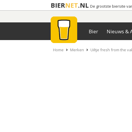
BIER
NET
.NL
De grootste biersite v
Bier
Nieuws & A
Home
Merken
Uiltje fresh from the va