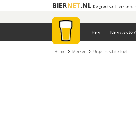
BIER
NET
.NL
De grootste biersite v
Bier
Nieuws & A
Home
Merken
Uiltje frostbite fuel