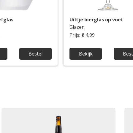
efglas
Uiltje bierglas op voet
Glazen
5
Prijs: € 4,99
Bestel
Bekijk
Best