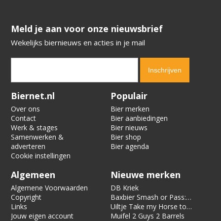
​​​​​​​Meld je aan voor onze nieuwsbrief
Wekelijks biernieuws en acties in je mail
Verification code:
6901
Biernet.nl
Populair
Over ons
Bier merken
Contact
Bier aanbiedingen
Werk & stages
Bier nieuws
Samenwerken &
Bier shop
adverteren
Bier agenda
Cookie instellingen
Algemeen
Nieuwe merken
Algemene Voorwaarden
DB Kriek
Copyright
Baxbier Smash or Pass:
Links
Strata
Uiltje Take my Horse to
Jouw eigen account
the Hotel Room
Muifel 2 Guys 2 Barrels