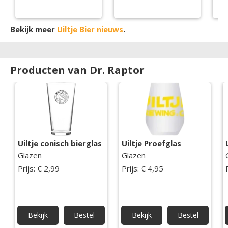
C
Bekijk meer
Uiltje Bier nieuws
.
Producten van Dr. Raptor
Uiltje conisch bierglas
Uiltje Proefglas
Glazen
Glazen
Prijs: € 2,99
Prijs: € 4,95
Bekijk
Bestel
Bekijk
Bestel