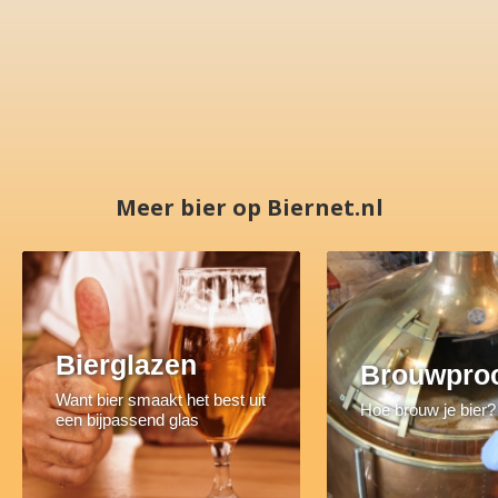
Meer bier op Biernet.nl
Bierglazen
Brouwpro
Want bier smaakt het best uit
Hoe brouw je bier?
een bijpassend glas