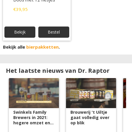
€39,95
Bekijk
Bestel
Bekijk alle
bierpakketten
.
Het laatste nieuws van Dr. Raptor
Swinkels Family
Brouwerij 't Uiltje
Ui
Brewers in 2021:
gaat volledig over
C
hogere omzet en
op blik
pr
circulariteitsscore
D