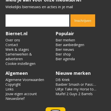
Wekelijks biernieuws en acties in je mail
Verification code:
2996
Biernet.nl
Populair
Over ons
Bier merken
Contact
Bier aanbiedingen
Werk & stages
Bier nieuws
Samenwerken &
Bier shop
adverteren
Bier agenda
Cookie instellingen
Algemeen
Nieuwe merken
Algemene Voorwaarden
DB Kriek
Copyright
Baxbier Smash or Pass:
Links
Strata
Uiltje Take my Horse to
Jouw eigen account
the Hotel Room
Muifel 2 Guys 2 Barrels
Nieuwsbrief