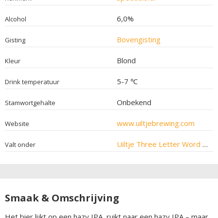
6,0%
Alcohol
Bovengisting
Gisting
Blond
Kleur
5-7 ℃
Drink temperatuur
Onbekend
Stamwortgehalte
www.uiltjebrewing.com
Website
Uiltje Three Letter Word With A Tea
Valt onder
Smaak & Omschrijving
Het bier lijkt op een hazy IPA, ruikt naar een hazy IPA – maar