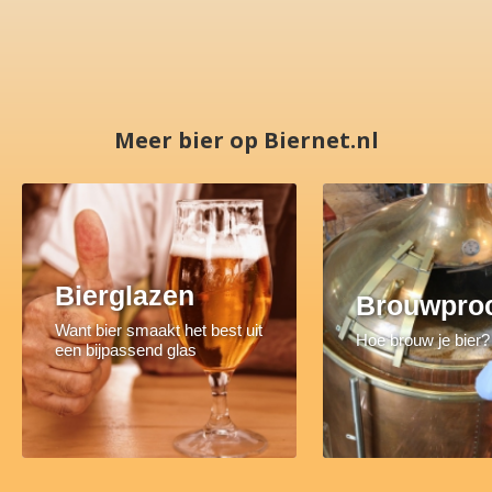
Meer bier op Biernet.nl
Bierglazen
Brouwpro
Want bier smaakt het best uit
Hoe brouw je bier?
een bijpassend glas